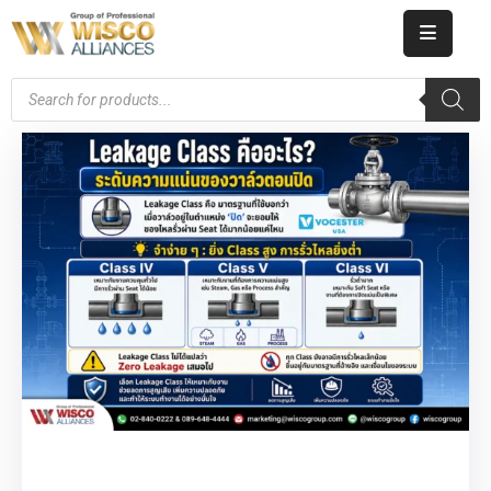
HOME
ABOUT
US
PRODUCT
CATALOG
KNOWLEDGE
CAREERS
CONTACT