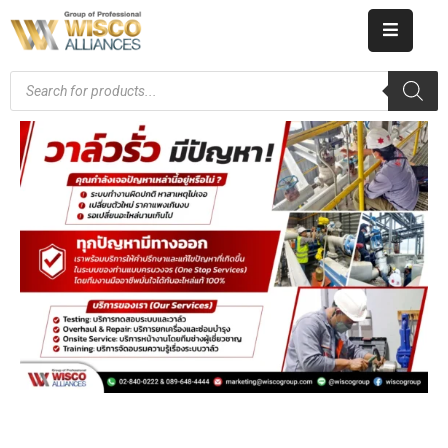
HOME
ABOUT
US
PRODUCT
CATALOG
KNOWLEDGE
CAREERS
CONTACT