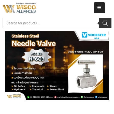
HOME
ABOUT
US
PRODUCT
CATALOG
KNOWLEDGE
CAREERS
CONTACT