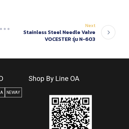
Next
Stainless Steel Needle Valve
VOCESTER รุ่น N-603
D
Shop By Line OA
SA
NEWAY