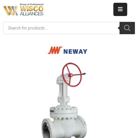
HOME
ABOUT
US
PRODUCT
CATALOG
KNOWLEDGE
CAREERS
CONTACT