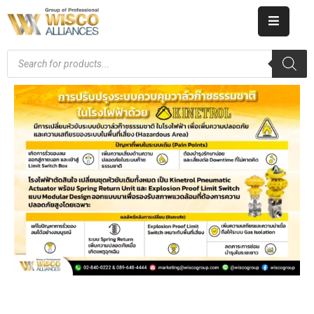
HOME
ABOUT
US
PRODUCT
CATALOG
KNOWLEDGE
CAREERS
CONTACT