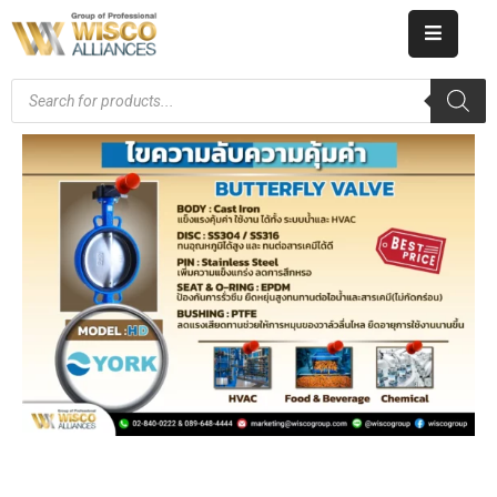
HOME
ABOUT
US
PRODUCT
CATALOG
KNOWLEDGE
CAREERS
CONTACT