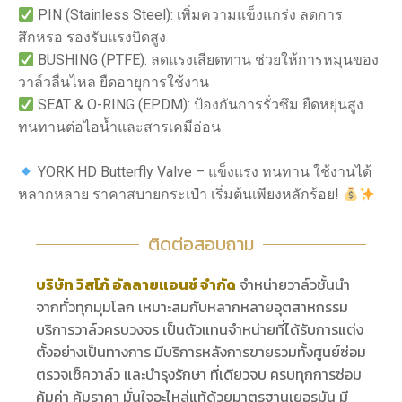
PIN (Stainless Steel): เพิ่มความแข็งแกร่ง ลดการ
สึกหรอ รองรับแรงบิดสูง
BUSHING (PTFE): ลดแรงเสียดทาน ช่วยให้การหมุนของ
วาล์วลื่นไหล ยืดอายุการใช้งาน
SEAT & O-RING (EPDM): ป้องกันการรั่วซึม ยืดหยุ่นสูง
ทนทานต่อไอน้ำและสารเคมีอ่อน
YORK HD Butterfly Valve – แข็งแรง ทนทาน ใช้งานได้
หลากหลาย ราคาสบายกระเป๋า เริ่มต้นเพียงหลักร้อย!
ติดต่อสอบถาม
บริษัท วิสโก้ อัลลายแอนซ์ จำกัด
จำหน่ายวาล์วชั้นนำ
จากทั่วทุกมุมโลก เหมาะสมกับหลากหลายอุตสาหกรรม
บริการวาล์วครบวงจร เป็นตัวแทนจำหน่ายที่ได้รับการแต่ง
ตั้งอย่างเป็นทางการ มีบริการหลังการขายรวมทั้งศูนย์ซ่อม
ตรวจเช็ควาล์ว และบำรุงรักษา ที่เดียวจบ ครบทุกการซ่อม
คุ้มค่า คุ้มราคา มั่นใจอะไหล่แท้ด้วยมาตรฐานเยอรมัน มี