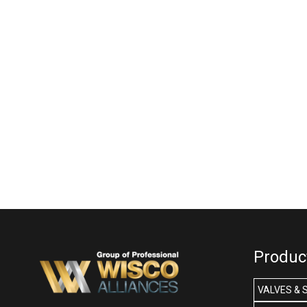
Produc
VALVES & 