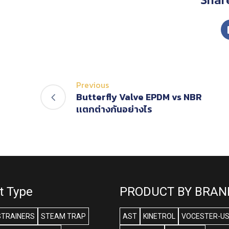
Previous
Butterfly Valve EPDM vs NBR
เเตกต่างกันอย่างไร
t Type
PRODUCT BY BRAN
STRAINERS
STEAM TRAP
AST
KINETROL
VOCESTER-U