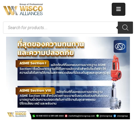
HOME
ABOUT
US
PRODUCT
CATALOG
KNOWLEDGE
CAREERS
CONTACT