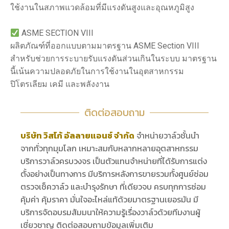
ใช้งานในสภาพแวดล้อมที่มีแรงดันสูงและอุณหภูมิสูง
ASME SECTION VIII
ผลิตภัณฑ์ที่ออกแบบตามมาตรฐาน ASME Section VIII
สำหรับช่วยการระบายรับแรงดันส่วนเกินในระบบ มาตรฐาน
นี้เน้นความปลอดภัยในการใช้งานในอุตสาหกรรม
ปิโตรเลียม เคมี และพลังงาน
ติดต่อสอบถาม
บริษัท วิสโก้ อัลลายแอนซ์ จำกัด
จำหน่ายวาล์วชั้นนำ
จากทั่วทุกมุมโลก เหมาะสมกับหลากหลายอุตสาหกรรม
บริการวาล์วครบวงจร เป็นตัวแทนจำหน่ายที่ได้รับการแต่ง
ตั้งอย่างเป็นทางการ มีบริการหลังการขายรวมทั้งศูนย์ซ่อม
ตรวจเช็ควาล์ว และบำรุงรักษา ที่เดียวจบ ครบทุกการซ่อม
คุ้มค่า คุ้มราคา มั่นใจอะไหล่แท้ด้วยมาตรฐานเยอรมัน มี
บริการจัดอบรมสัมมนาให้ความรู้เรื่องวาล์วด้วยทีมงานผู้
เชี่ยวชาญ ติดต่อสอบถามข้อมูลเพิ่มเติม