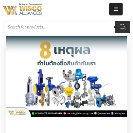
HOME
ABOUT
US
PRODUCT
CATALOG
KNOWLEDGE
CAREERS
CONTACT