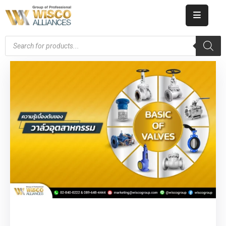
HOME
ABOUT
US
PRODUCT
CATALOG
KNOWLEDGE
CAREERS
CONTACT