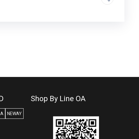
D
Shop By Line OA
SA
NEWAY