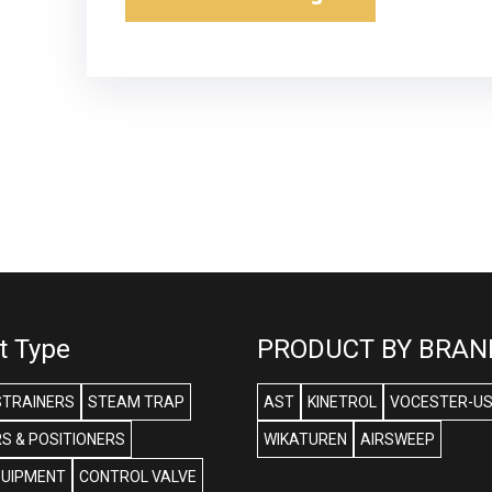
t Type
PRODUCT BY BRAN
STRAINERS
STEAM TRAP
AST
KINETROL
VOCESTER-U
S & POSITIONERS
WIKATUREN
AIRSWEEP
QUIPMENT
CONTROL VALVE