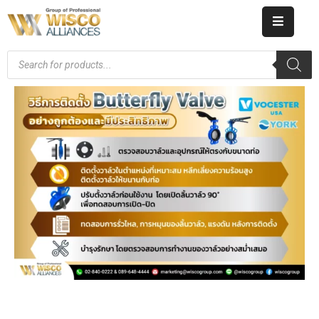
HOME
ABOUT
US
PRODUCT
CATALOG
KNOWLEDGE
CAREERS
CONTACT