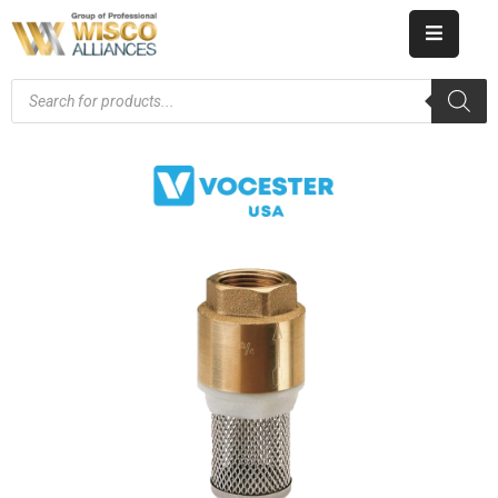
HOME
ABOUT
US
PRODUCT
CATALOG
KNOWLEDGE
CAREERS
CONTACT