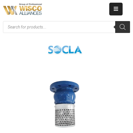
HOME
ABOUT
US
PRODUCT
CATALOG
KNOWLEDGE
CAREERS
CONTACT