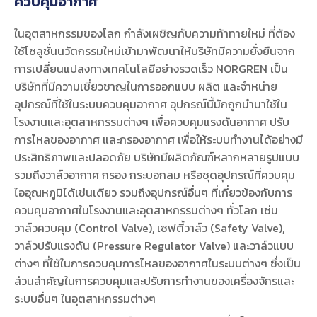
ควบคุมอากาศ
ในอุตสาหกรรมของโลก กำลังเผชิญกับความท้าทายใหม่ ที่ต้อง
ใช้โซลูชั่นนวัตกรรมใหม่เข้ามาพัฒนาให้บริษัทมีความยั่งยืนจาก
การเปลี่ยนแปลงทางเทคโนโลยีอย่างรวดเร็ว NORGREN เป็น
บริษัทที่มีความเชี่ยวชาญในการออกแบบ ผลิต และจำหน่าย
อุปกรณ์ที่ใช้ในระบบควบคุมอากาศ อุปกรณ์นี้มักถูกนำมาใช้ใน
โรงงานและอุตสาหกรรมต่างๆ เพื่อควบคุมแรงดันอากาศ ปรับ
การไหลของอากาศ และกรองอากาศ เพื่อให้ระบบทำงานได้อย่างมี
ประสิทธิภาพและปลอดภัย บริษัทมีผลิตภัณฑ์หลากหลายรูปแบบ
รวมถึงวาล์วอากาศ กรอง กระบอกลม หรือชุดอุปกรณ์ที่ควบคุม
ไออุณหภูมิได้เช่นเดียว รวมถึงอุปกรณ์อื่นๆ ที่เกี่ยวข้องกับการ
ควบคุมอากาศในโรงงานและอุตสาหกรรมต่างๆ ทั่วโลก เช่น
วาล์วควบคุม (Control Valve), เซฟตี้วาล์ว (Safety Valve),
วาล์วปรับแรงดัน (Pressure Regulator Valve) และวาล์วแบบ
ต่างๆ ที่ใช้ในการควบคุมการไหลของอากาศในระบบต่างๆ ซึ่งเป็น
ส่วนสำคัญในการควบคุมและปรับการทำงานของเครื่องจักรและ
ระบบอื่นๆ ในอุตสาหกรรมต่างๆ