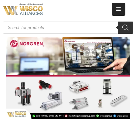
HOME
ABOUT
US
PRODUCT
CATALOG
KNOWLEDGE
CAREERS
CONTACT