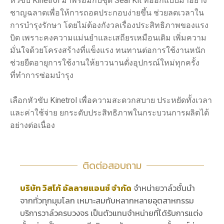
หัวขับ Kinetrol มาพร้อมกับชุด Seal Kit ที่ออกแบบมาอย่าง
ชาญฉลาดเพื่อให้การถอดประกอบง่ายขึ้น ช่วยลดเวลาใน
การบำรุงรักษา โดยไม่ต้องกังวลเรื่องประสิทธิภาพของแรง
บิด เพราะคงความแม่นยำและเสถียรเหมือนเดิม เพิ่มความ
มั่นใจด้วยโครงสร้างที่แข็งแรง ทนทานต่อการใช้งานหนัก
ช่วยยืดอายุการใช้งานให้ยาวนานดั่งอุปกรณ์ใหม่ทุกครั้ง
ที่ทำการซ่อมบำรุง
เลือกหัวขับ Kinetrol เพื่อความสะดวกสบาย ประหยัดทั้งเวลา
และค่าใช้จ่าย ยกระดับประสิทธิภาพในกระบวนการผลิตได้
อย่างต่อเนื่อง
ติดต่อสอบถาม
บริษัท วิสโก้ อัลลายแอนซ์ จำกัด
จำหน่ายวาล์วชั้นนำ
จากทั่วทุกมุมโลก เหมาะสมกับหลากหลายอุตสาหกรรม
บริการวาล์วครบวงจร เป็นตัวแทนจำหน่ายที่ได้รับการแต่ง