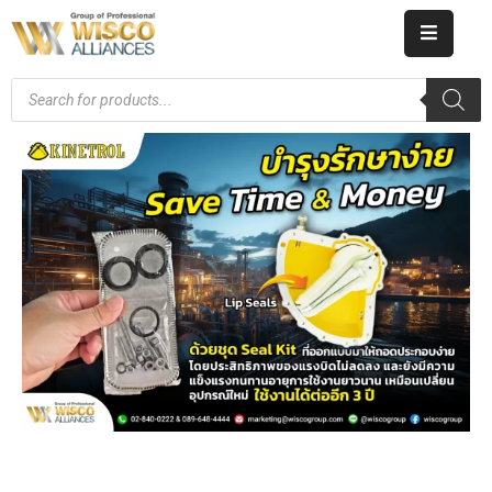
HOME
ABOUT
US
PRODUCT
CATALOG
KNOWLEDGE
CAREERS
CONTACT