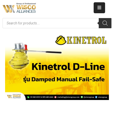
HOME
ABOUT
US
PRODUCT
CATALOG
KNOWLEDGE
CAREERS
CONTACT