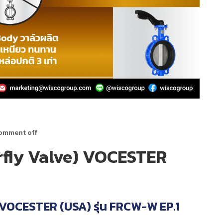
omment off
terfly Valve) VOCESTER
ve) VOCESTER (USA) รุ่น FRCW-W EP.1