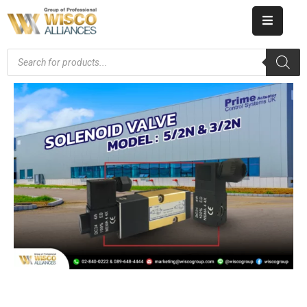
HOME
ABOUT
US
PRODUCT
CATALOG
KNOWLEDGE
CAREERS
CONTACT