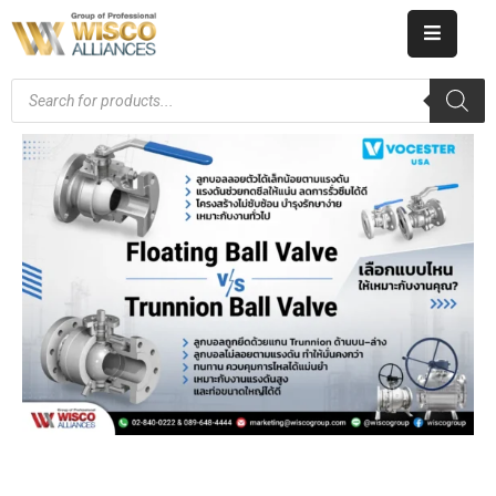
HOME
ABOUT
US
PRODUCT
CATALOG
KNOWLEDGE
CAREERS
CONTACT