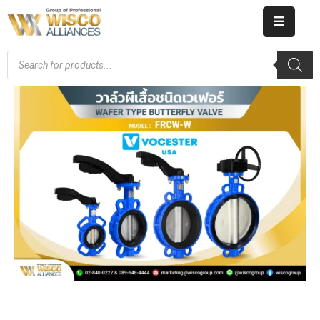
HOME
ABOUT
US
PRODUCT
CATALOG
KNOWLEDGE
CAREERS
CONTACT