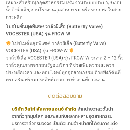
เหมาะสำหรับทุกอุตสาหกรรม เช่น งานระบบประปา, ระบบ
น้ำดี-น้ำเสีย, งานโรงงานอุตสาหกรรม หรือระบบท่อในสาย
การผลิต
โปรโมชั่นสุดพิเศษ! วาล์วผีเสื้อ (
Butterfly Valve)
VOCESTER (USA) รุ่น FRCW-W
โปรโมชั่นสุดพิเศษ! วาล์วผีเสื้อ (Butterfly Valve)
VOCESTER (USA) รุ่น FRCW-W
วาล์วผีเสื้อ VOCESTER (USA) รุ่น FRCW-W ขนาด 2 – 12 นิ้ว
วาล์วคุณภาพจากสหรัฐอเมริกา ที่ช่วยเพิ่มความสะดวก
ประหยัดเวลา และตอบโจทย์ทุกอุตสาหกรรม ด้วยฟังก์ชันที่
ครบครัน พร้อมประสิทธิภาพการทำงานที่ยาวนาน
ติดต่อสอบถาม
บริษัท วิสโก้ อัลลายแอนซ์ จำกัด
จำหน่ายวาล์วชั้นนำ
จากทั่วทุกมุมโลก เหมาะสมกับหลากหลายอุตสาหกรรม
บริการวาล์วครบวงจร เป็นตัวแทนจำหน่ายที่ได้รับการแต่ง