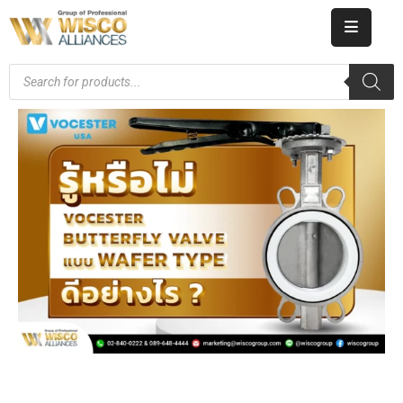
HOME
ABOUT
US
PRODUCT
CATALOG
KNOWLEDGE
CAREERS
CONTACT