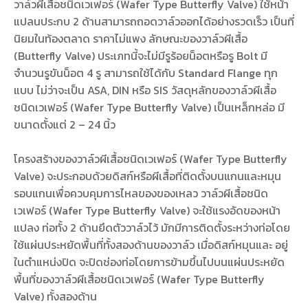
วาล์วผีเสื้อชนิดเวเฟอร์ (Wafer Type Butterfly Valve) ใช้หน้า
แปลนประกบ 2 ด้านสามารถถอดวาล์วออกได้อย่างรวดเร็ว เป็นที่
นิยมในท้องตลาด ราคาไม่แพง ลักษณะของวาล์วผีเสื้อ
(Butterfly Valve) ประเภทนี้จะไม่มีรูร้อยน็อตหรือรู Bolt มี
จำนวนรูขันน็อต 4 รู สามารถใช้ได้กับ Standard Flange ทุก
แบบ ไม่ว่าจะเป็น ASA, DIN หรือ SIS วัสดุหลักของวาล์วผีเสื้อ
ชนิดเวเฟอร์ (Wafer Type Butterfly Valve) เป็นเหล็กหล่อ มี
ขนาดตั้งแต่ 2 – 24 นิ้ว
โครงสร้างของวาล์วผีเสื้อชนิดเวเฟอร์ (Wafer Type Butterfly
Valve) จะประกอบด้วยดิสก์หรือผีเสื้อที่ติดตั้งบนแกนและหมุน
รอบแกนเพื่อควบคุมการไหลของของเหลว วาล์วผีเสื้อชนิด
เวเฟอร์ (Wafer Type Butterfly Valve) จะใช้แรงอัดของหน้า
แปลง ท่อทั้ง 2 ด้านยึดตัววาล์วไว้ มักมีการติดตั้งระหว่างท่อโดย
ใช้แผ่นประหยัดพื้นที่ทั้งสองด้านของวาล์ว เมื่อดิสก์หมุนและ อยู่
ในตำแหน่งปิด จะปิดช่องท่อโดยการข้ามขึ้นไปบนแผ่นประหยัด
พื้นที่ของวาล์วผีเสื้อชนิดเวเฟอร์ (Wafer Type Butterfly
Valve) ทั้งสองด้าน