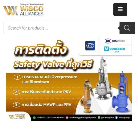
HOME
ABOUT
US
PRODUCT
CATALOG
KNOWLEDGE
CAREERS
CONTACT