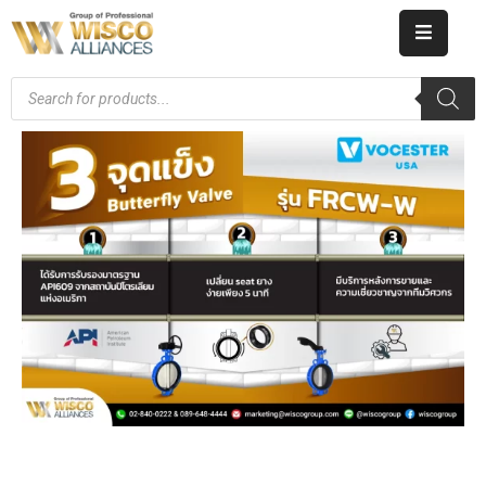
HOME
ABOUT
US
PRODUCT
CATALOG
KNOWLEDGE
CAREERS
CONTACT