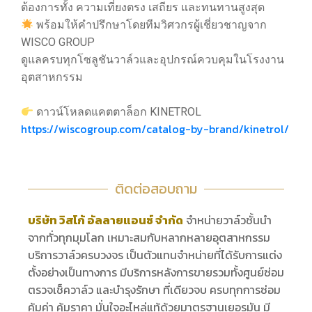
ต้องการทั้ง ความเที่ยงตรง เสถียร และทนทานสูงสุด
พร้อมให้คำปรึกษาโดยทีมวิศวกรผู้เชี่ยวชาญจาก
WISCO GROUP
ดูแลครบทุกโซลูชันวาล์วและอุปกรณ์ควบคุมในโรงงาน
อุตสาหกรรม
ดาวน์โหลดแคตตาล็อก KINETROL
https://wiscogroup.com/catalog-by-brand/kinetrol/
ติดต่อสอบถาม
บริษัท วิสโก้ อัลลายแอนซ์ จำกัด
จำหน่ายวาล์วชั้นนำ
จากทั่วทุกมุมโลก เหมาะสมกับหลากหลายอุตสาหกรรม
บริการวาล์วครบวงจร เป็นตัวแทนจำหน่ายที่ได้รับการแต่ง
ตั้งอย่างเป็นทางการ มีบริการหลังการขายรวมทั้งศูนย์ซ่อม
ตรวจเช็ควาล์ว และบำรุงรักษา ที่เดียวจบ ครบทุกการซ่อม
คุ้มค่า คุ้มราคา มั่นใจอะไหล่แท้ด้วยมาตรฐานเยอรมัน มี