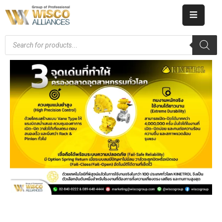
HOME
ABOUT
US
PRODUCT
CATALOG
KNOWLEDGE
CAREERS
CONTACT