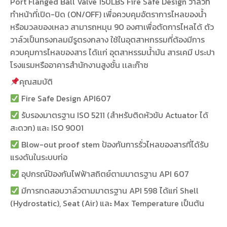
Port Flanged Ball Valve 150LBS Fire Safe Design วาล์วที่
ทำหน้าที่เปิด-ปิด (ON/OFF) เพื่อควบคุมอัตราการไหลของน้ำ
หรือมวลของเหลว สามารถหมุน 90 องศาเพื่อตัดการไหลได้ ตัว
วาล์วเป็นทรงกลมมีรูตรงกลาง ใช้ในอุตสาหกรรมที่ต้องมีการ
ควบคุมการไหลของสาร ได้เเก่ อุตสาหรรมน้ำมัน สารเคมี ประปา
โรงแรมหรืออาคารสำนักงานสูงชั้น เเละก๊าซ
คุณสมบัติ
Fire Safe Design API607
รับรองมาตรฐาน ISO 5211 (สำหรับติดหัวขับ Actuator ได้
สะดวก) และ ISO 9001
Blow-out proof stem ป้องกันการรั่วไหลของสารที่ได้รับ
แรงดันในระบบท่อ
อุปกรณ์ป้องกันไฟฟ้าสถิตย์ตามมาตรฐาน API 607
มีการทดสอบวาล์วตามมาตรฐาน API 598 ได้แก่ Shell
(Hydrostatic), Seat (Air) และ Max Temperature เป็นต้น