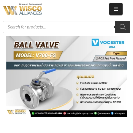
HOME
ABOUT
US
PRODUCT
CATALOG
KNOWLEDGE
CAREERS
CONTACT