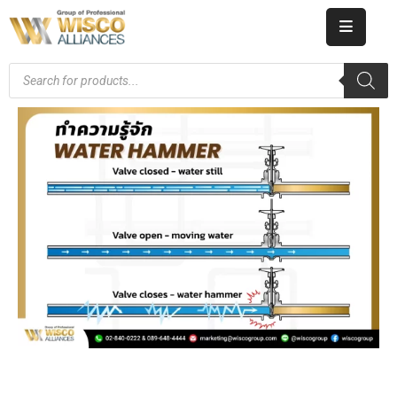
HOME
ABOUT
US
PRODUCT
CATALOG
KNOWLEDGE
CAREERS
CONTACT