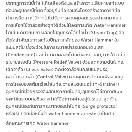
ปรากฏการณ์นี้ทำให้เกิดเสียงดังและสร้างความเสียหายแก่ระบบ
ท่อและอุปกรณ์ที่ติดตั้งอยู่กับท่อ รวมถึงโครงสร้างอาคารที่ท่อ
ทำการยึดเกาะไว้หากไม่ได้รับการควบคุมลดแรงอย่างเหมาะสม
การเลือกใช้วาล์วอย่างถูกวิธีช่วยให้ลดการเกิด Water Hammer
ได้เช่นเดียวกัน การเลือกใช้อุปกรณ์ดักไอน้ำ (Steam Trap) คือ
หัวใจสำคัญในการแก้ไขปัญหาหลักของ Water Hammer ใน
ระบบสตีม ซึ่งจะช่วยในการระบายน้ำร้อนคอนเดนเสท
(Condensate) และนำอากาศออกได้อย่างเหมาะสม, การใช้วาล์ว
ระบายแรงดัน (Pressure Relief Valve) ช่วยลดความดันในท่อ,
เช็ควาล์ว (Check Valve) ติดตั้งวาล์วกันกลับแบสปริง,
คอนโทรลวาล์ว (Control Valve) ควบคุมการทำงานเพื่อควบคุม
การไหลของสตีมหรือน้ำในท่อ, วายสแตนเนอร์ (Y-Strainer)
อุปกรณ์ที่ช่วยกรองสิ่งสกปรกภายในท่อ, อุปกรณ์ไล่อากาศ(air
vent)ในระบบท่อซึ่งอาจทำให้มีอากาศค้างอยู่ในระบบ, สุดท้าย
อุปกรณ์ป้องกันการกระชากของน้ำในท่อ (Surge protector
หรือเรียกอีกชื่อหนึ่งว่า water hammer arrester) เป็นต้น
ลักษณะการเกิด Water hammer